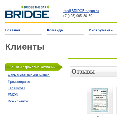
info@BRIDGEthegap.ru
+7 (495) 995 - 80 - 59
Главная
Команда
Инструменты
Клиенты
Банки и страховые компании
Фармацевтический бизнес
Производство
Телеком/IT
FMCG
Все клиенты